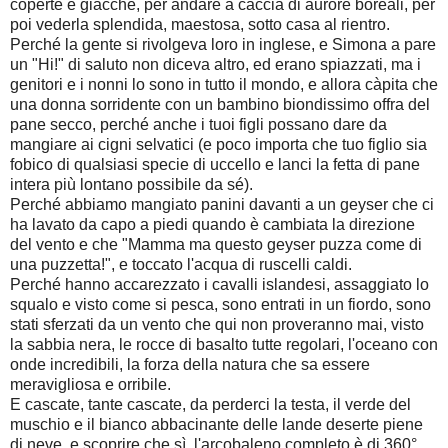
coperte e giacche, per andare a caccia di aurore boreali, per
poi vederla splendida, maestosa, sotto casa al rientro.
Perché la gente si rivolgeva loro in inglese, e Simona a pare
un "Hi!" di saluto non diceva altro, ed erano spiazzati, ma i
genitori e i nonni lo sono in tutto il mondo, e allora càpita che
una donna sorridente con un bambino biondissimo offra del
pane secco, perché anche i tuoi figli possano dare da
mangiare ai cigni selvatici (e poco importa che tuo figlio sia
fobico di qualsiasi specie di uccello e lanci la fetta di pane
intera più lontano possibile da sé).
Perché abbiamo mangiato panini davanti a un geyser che ci
ha lavato da capo a piedi quando è cambiata la direzione
del vento e che "Mamma ma questo geyser puzza come di
una puzzetta!", e toccato l'acqua di ruscelli caldi.
Perché hanno accarezzato i cavalli islandesi, assaggiato lo
squalo e visto come si pesca, sono entrati in un fiordo, sono
stati sferzati da un vento che qui non proveranno mai, visto
la sabbia nera, le rocce di basalto tutte regolari, l'oceano con
onde incredibili, la forza della natura che sa essere
meravigliosa e orribile.
E cascate, tante cascate, da perderci la testa, il verde del
muschio e il bianco abbacinante delle lande deserte piene
di neve, e scoprire che sì, l'arcobaleno completo è di 360°