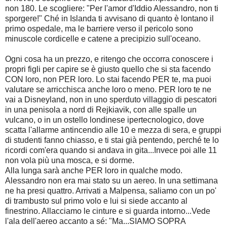
non 180. Le scogliere: "Per l'amor d'Iddio Alessandro, non ti
sporgere!" Ché in Islanda ti avvisano di quanto è lontano il
primo ospedale, ma le barriere verso il pericolo sono
minuscole cordicelle e catene a precipizio sull'oceano.
Ogni cosa ha un prezzo, e ritengo che occorra conoscere i
propri figli per capire se è giusto quello che si sta facendo
CON loro, non PER loro. Lo stai facendo PER te, ma puoi
valutare se arricchisca anche loro o meno. PER loro te ne
vai a Disneyland, non in uno sperduto villaggio di pescatori
in una penisola a nord di Rejkiavik, con alle spalle un
vulcano, o in un ostello londinese ipertecnologico, dove
scatta l'allarme antincendio alle 10 e mezza di sera, e gruppi
di studenti fanno chiasso, e ti stai già pentendo, perché te lo
ricordi com'era quando si andava in gita...Invece poi alle 11
non vola più una mosca, e si dorme.
Alla lunga sarà anche PER loro in qualche modo.
Alessandro non era mai stato su un aereo. In una settimana
ne ha presi quattro. Arrivati a Malpensa, s
aliamo con un po'
di trambusto sul primo volo e lui si siede accanto al
finestrino. Allacciamo le cinture e si guarda intorno...Vede
l'ala dell'aereo accanto a sé: "Ma...SIAMO SOPRA