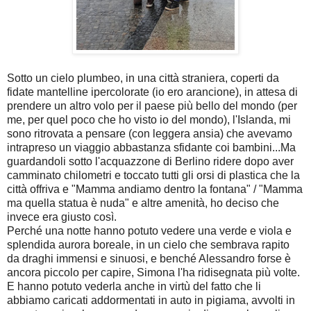
Sotto un cielo plumbeo, in una città straniera, coperti da
fidate mantelline ipercolorate (io ero arancione), in attesa di
prendere un altro volo per il paese più bello del mondo (per
me, per quel poco che ho visto io del mondo), l'Islanda, mi
sono ritrovata a pensare (con leggera ansia) che avevamo
intrapreso un viaggio abbastanza sfidante coi bambini...Ma
guardandoli sotto l'acquazzone di Berlino ridere dopo aver
camminato chilometri e toccato tutti gli orsi di plastica che la
città offriva e "Mamma andiamo dentro la fontana" / "Mamma
ma quella statua è nuda" e altre amenità, ho deciso che
invece era giusto così.
Perché una notte hanno potuto vedere una verde e viola e
splendida aurora boreale, in un cielo che sembrava rapito
da draghi immensi e sinuosi, e benché Alessandro forse è
ancora piccolo per capire, Simona l'ha ridisegnata più volte.
E hanno potuto vederla anche in virtù del fatto che li
abbiamo caricati addormentati in auto in pigiama, avvolti in