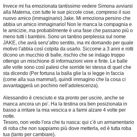
Invece mi ha emozionata tantissimo vedere Simona avviarsi
alla Materna, con tutte le sue piccole cose, compreso il suo
nuovo amico (immaginario) Jake. Mi emoziona persino che
abbia un amico immaginario! Non le manca la compagnia e
le amicizie, ma probabilmente è una fase che passano più o
meno tutti i bambini. Sono un tantino perplessa sul nome
JAKE, che avrà senz'altro sentito, ma mi domando per quale
motivo l'abbia così colpita da usarlo. Siccome a 3 anni e rotti
dicono un mucchio di balle, rischio che se indago troppo
ottengo un mischione di informazioni vere e finte. Le balle
alle volte sono così palesi che sorride lei stessa di quel che
sta dicendo (Per fortuna la balla glie la si legge in faccia
(come alla sua mamma!), quindi immagino che la cosa ci
avvantaggerà un pochino nell'adolescenza).
Alessandro è cresciuto e sta pronto per uscire, anche se
manca ancora un po'. Ha la testina ora ben posizionata in
basso a irritare la mia vescica e a farmi alzare 4 volte per
notte.
Tesoro, non vedo l'ora che tu nasca: qui c'è un armamentario
di roba che non sappiamo più dove metterla, ed è tutta roba
tua (tanto per cambiare).