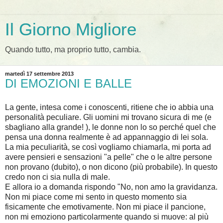
Il Giorno Migliore
Quando tutto, ma proprio tutto, cambia.
martedì 17 settembre 2013
DI EMOZIONI E BALLE
La gente, intesa come i conoscenti, ritiene che io abbia una
personalità peculiare. Gli uomini mi trovano sicura di me (e
sbagliano alla grande! ), le donne non lo so perché quel che
pensa una donna realmente è ad appannaggio di lei sola.
La mia peculiarità, se così vogliamo chiamarla, mi porta ad
avere pensieri e sensazioni "a pelle" che o le altre persone
non provano (dubito), o non dicono (più probabile). In questo
credo non ci sia nulla di male.
E allora io a domanda rispondo "No, non amo la gravidanza.
Non mi piace come mi sento in questo momento sia
fisicamente che emotivamente. Non mi piace il pancione,
non mi emoziono particolarmente quando si muove: al più