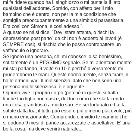
mi fa ridere quando ha il singhiozzo o mi puntella il lato
qualsiasi dell'addome. Sorrido, con affetto per il mio
bambino che è dentro, non per la mia condizione che
somiglia preoccupantemente a una simbiosi parassitaria.
Era così con Simona, è così adesso.".
A questo se mi si dice: "Devi stare attenta, o rischi la
depressione post parto" da chi non è addetto ai lavori (è
SEMPRE così), si rischia che io possa controbattere un
vaffanculo o ignorare.
Se ignoro una persona, chi mi conosce lo sa benissimo,
solitamente è un PESSIMO segnale. Se mi allontano mentre
mi stai parlando, 9 volte su 10 è perché diversamente mi
pruderebbero le mani. Questo normalmente, senza tirare in
ballo ormoni vari. Il mio silenzio, dato che non sono una
persona molto silenziosa, è eloquente.
Ognuno vive il proprio corpo (perché di questo si tratta
finché tuo figlio non nasce, del tuo corpo che sta facendo
una cosa grandiosa) a modo suo. Se sei fortunato e hai la
salute dalla tua, il tutto può essere più o meno piacevole, più
o meno emozionante. Comprendo e invidio le mamme che
si godono 9 mesi di pance accarezzate e aspettative. E' una
bella cosa, ma deve venirti naturale...