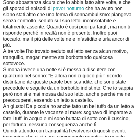
Sono abbastanza sicura che lo abbia fatto altre volte, e che
gli sporadici episodi di
pavor notturno
che ha avuto non
siano stati altro che una forma di sonnambulismo: piangeva
senza controllo, seduto sul suo letto, inconsolabile e
totalmente assente. Quando è così puoi parlargli, ma non ti
risponde perché in realtà non è presente. Inoltre puoi
toccarlo, ma il più delle volte ne è infastidito e urla ancor di
più.
Altre volte l'ho trovato seduto sul letto senza alcun motivo,
tranquillo, magari mentre sta borbottando qualcosa
sottovoce.
Simona invece una notte si è messa a discutere con
qualcuno nel sonno: "E allora non ci gioco più!" ricordo
distintamente queste parole ben scandite, che sono state
precedute e seguite da un borbottìo indistinto. Che io sappia
però non si è mai mossa dal suo letto, anche perché me ne
preoccuperei, essendo un letto a castello.
Ah giusto! Da piccola ho anche fatto un bel tuffo da un letto a
castello, durante le vacanze al mare: sognavo di imparare a
fare i tuffi in acqua e mi sono buttata di sotto con il cuscino;
per fortuna, nessuna conseguenza anche lì.
Quindi attendo con tranquillità l'evolversi di questi eventi:
immagino che ci sia una componente genetica in queste