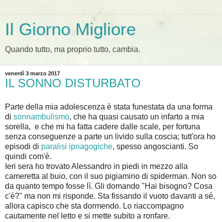
Il Giorno Migliore
Quando tutto, ma proprio tutto, cambia.
venerdì 3 marzo 2017
IL SONNO DISTURBATO
Parte della mia adolescenza è stata funestata da una forma
di
sonnambulismo
, che ha quasi causato un infarto a mia
sorella, e che mi ha fatta cadere dalle scale, per fortuna
senza conseguenze a parte un livido sulla coscia; tutt'ora ho
episodi di
paralisi ipnagogiche
, spesso angoscianti. So
quindi com'è.
Ieri sera ho trovato Alessandro in piedi in mezzo alla
cameretta al buio, con il suo pigiamino di spiderman. Non so
da quanto tempo fosse lì. Gli domando "Hai bisogno? Cosa
c'è?" ma non mi risponde. Sta fissando il vuoto davanti a sé,
allora capisco che sta dormendo. Lo riaccompagno
cautamente nel letto e si mette subito a ronfare.