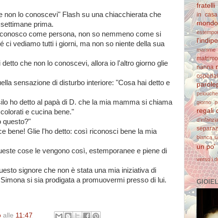
fratelli
e non lo conoscevi" Flash su una chiacchierata che
in casa
mondo 
 settimane prima.
estempo
lo conosco come persona, non so nemmeno come si
l'indi
 ci vediamo tutti i giorni, ma non so niente della sua
mamme 
matrimo
tto che non lo conoscevi, allora io l'altro giorno glie
nanna
ospedal
uella sensazione di disturbo interiore: "Cosa hai detto e
parolep
pelouche
silo ho detto al papà di D. che la mia mamma si chiama
giorno
p
regali 
e colorati e cucina bene."
d'infanzi
to questo?"
separaz
e bene! Glie l'ho detto: così riconosci bene la mia
bianca
s
un po'
queste cose le vengono così, estemporanee e piene di
verso i d
esto signore che non è stata una mia iniziativa di
Simona si sia prodigata a promuovermi presso di lui.
GIOIELL
o
alle
11:47