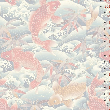
►
20
▼
20
►
n
►
►
►
▼
5
O
►
►
►
►
►
►
►
►
(1