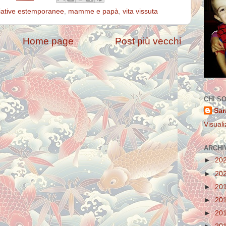
ziative estemporanee
,
mamme e papà
,
vita vissuta
Home page
Post più vecchi
CHI S
Sar
Visuali
ARCHI
►
20
►
20
►
20
►
20
►
20