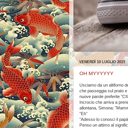
VENERDÌ 10 LUGLIO 2015
OH MYYYYYY
Usciamo da un altiforno d
che passeggia sul prato e
nuove parole preferite "
Incrocio che arriva a prend
allontana, Simona: "Mam
"Eh"
"Adesso lo conosci il papà
Penso un attimo al signifi