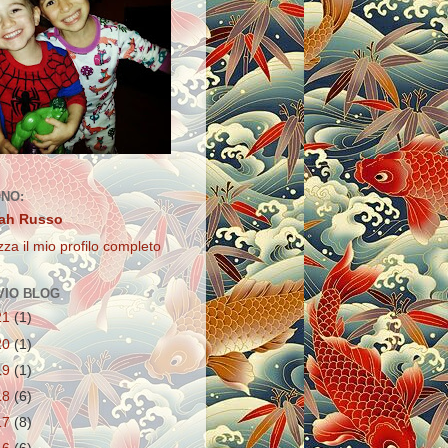
ONO:
ah Russo
zza il mio profilo completo
VIO BLOG
21
(1)
20
(1)
19
(1)
18
(6)
17
(8)