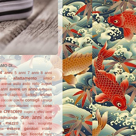
MO DI...
4 anni
5 anni
7 anni
8 anni
allattamento
amici
mento
asilo
asilo nido
auguri
animali
avere un anno
 anni
bambine
capricci
cartoni animati
apelli
consigli
coccole
coliche
consigli
cose
esti
contrattazioni
coppia
crescere
re
cugini e affini
denti
due anni
domande
due
e mezzo
è nato
ecografia
essere genitori
estate
one
figli
filosofia
ella mamma
frate