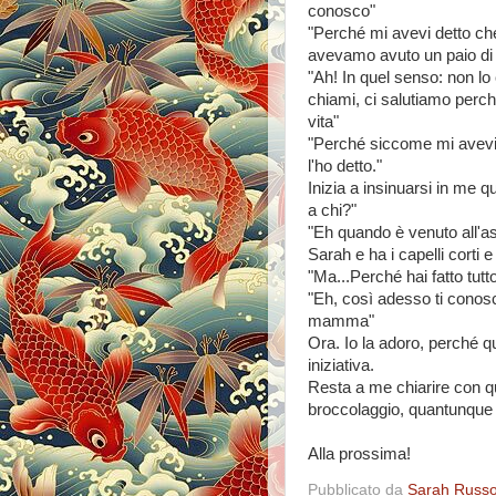
conosco"
"Perché mi avevi detto ch
avevamo avuto un paio di
"Ah! In quel senso: non 
chiami, ci salutiamo perché
vita"
"Perché siccome mi avevi de
l'ho detto."
Inizia a insinuarsi in me q
a chi?"
"Eh quando è venuto all'a
Sarah e ha i capelli corti 
"Ma...Perché hai fatto tut
"Eh, così adesso ti conosc
mamma"
Ora. Io la adoro, perché 
iniziativa.
Resta a me chiarire con qu
broccolaggio, quantunque 
Alla prossima!
Pubblicato da
Sarah Russ