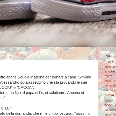
PARLIA
3 anni
abbiglia
amore
avere 6
etto anche Scuola Materna per tornare a casa. Simona
bugie
c
 Alessandro sul passeggino che sta provando le sue
certezze
CIUCCIU" e "CACCA".
non richi
ere suo figlio il papà di D., ci salutiamo. Appena si
bizzar
ma"
disney
anni 
 di D.?"
educazi
cato della domanda, ché mi è un po' oscura..."Ssssì, lo
festa d