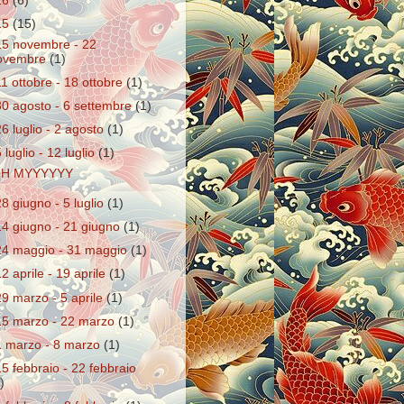
16
(6)
15
(15)
15 novembre - 22
ovembre
(1)
11 ottobre - 18 ottobre
(1)
30 agosto - 6 settembre
(1)
26 luglio - 2 agosto
(1)
 luglio - 12 luglio
(1)
H MYYYYYY
28 giugno - 5 luglio
(1)
14 giugno - 21 giugno
(1)
24 maggio - 31 maggio
(1)
12 aprile - 19 aprile
(1)
29 marzo - 5 aprile
(1)
15 marzo - 22 marzo
(1)
1 marzo - 8 marzo
(1)
15 febbraio - 22 febbraio
)