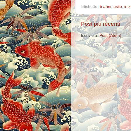
Etichette:
5 anni
,
asilo
,
ini
Post più recenti
Iscriviti a:
Post (Atom)