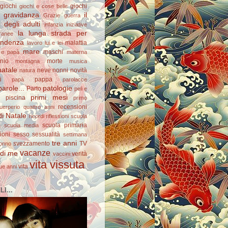
giochi
giochi
giochi e cose belle
gravidanza
il
Grazie
guerra
degli adulti
infanzia
iniziative
la lunga strada per
ranee
pendenza
malattia
lavoro
lui e lei
mare
maschi
e papà
materna
nio
morte
montagna
musica
natale
neve
nonni
novità
natura
i
pappa
papà
parolacce
arole...
patologie
Parto
peli e
primi mesi
piscina
primo
recensioni
uerperio
quattro anni
di Natale
ricordi
riflessioni
scuola
scuola primaria
a
scuola media
ioni
sesso
sessualità
settimana
tre anni
svezzamento
TV
onno
vacanze
 di me
verità
vaccini
vita vissuta
vita
ue anni
I...