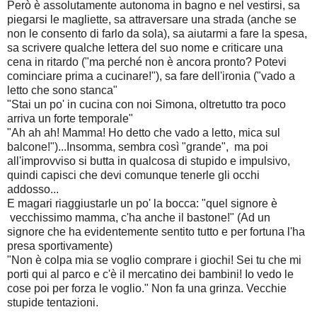
Però è assolutamente autonoma in bagno e nel vestirsi, sa
piegarsi le magliette, sa attraversare una strada (anche se
non le consento di farlo da sola), sa aiutarmi a fare la spesa,
sa scrivere qualche lettera del suo nome e criticare una
cena in ritardo ("ma perché non è ancora pronto? Potevi
cominciare prima a cucinare!"), sa fare dell'ironia ("vado a
letto che sono stanca"
"Stai un po' in cucina con noi Simona, oltretutto tra poco
arriva un forte temporale"
"Ah ah ah! Mamma! Ho detto che vado a letto, mica sul
balcone!")...Insomma, sembra così "grande", ma poi
all'improvviso si butta in qualcosa di stupido e impulsivo,
quindi capisci che devi comunque tenerle gli occhi
addosso...
E magari riaggiustarle un po' la
bocca: "quel signore è
vecchissimo mamma, c'ha anche il bastone!" (Ad un
signore che ha evidentemente sentito tutto e per fortuna l'ha
presa sportivamente)
"Non è colpa mia se voglio comprare i giochi! Sei tu che mi
porti qui al parco e c'è il mercatino dei bambini! Io vedo le
cose poi per forza le voglio." Non fa una grinza. Vecchie
stupide tentazioni.