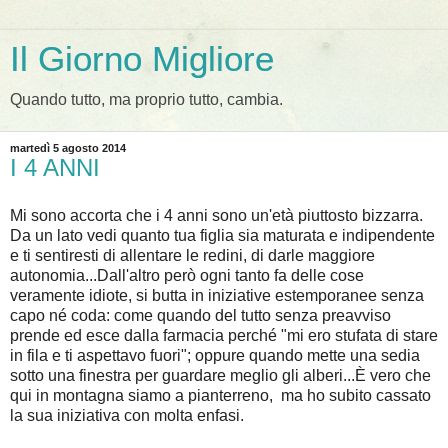
Il Giorno Migliore
Quando tutto, ma proprio tutto, cambia.
martedì 5 agosto 2014
I 4 ANNI
Mi sono accorta che i 4 anni sono un'età piuttosto bizzarra.
Da un lato vedi quanto tua figlia sia maturata e indipendente
e ti sentiresti di allentare le redini, di darle maggiore
autonomia...Dall'altro però ogni tanto fa delle cose
veramente idiote, si butta in iniziative estemporanee senza
capo né coda: come quando del tutto senza preavviso
prende ed esce dalla farmacia perché "mi ero stufata di stare
in fila e ti aspettavo fuori"; oppure quando mette una sedia
sotto una finestra per guardare meglio gli alberi...È v
ero che
qui in montagna siamo a pianterreno, ma ho subito cassato
la sua iniziativa con molta enfasi.