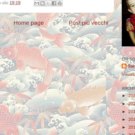
o
alle
19:19
Home page
Post più vecchi
CHI S
Sar
Visuali
ARCHI
►
20
►
20
►
20
►
20
►
20