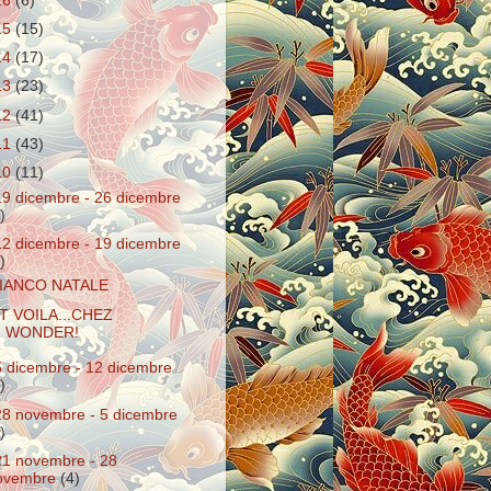
16
(6)
15
(15)
14
(17)
13
(23)
12
(41)
11
(43)
10
(11)
19 dicembre - 26 dicembre
)
12 dicembre - 19 dicembre
)
IANCO NATALE
T VOILA...CHEZ
WONDER!
5 dicembre - 12 dicembre
)
28 novembre - 5 dicembre
)
21 novembre - 28
ovembre
(4)