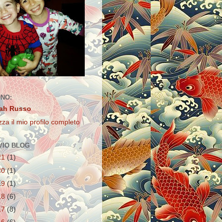
ONO:
ah Russo
zza il mio profilo completo
VIO BLOG
21
(1)
20
(1)
19
(1)
18
(6)
17
(8)