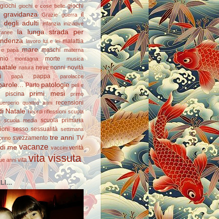
giochi
giochi
giochi e cose belle
gravidanza
il
Grazie
guerra
degli adulti
infanzia
iniziative
la lunga strada per
ranee
pendenza
malattia
lavoro
lui e lei
mare
maschi
e papà
materna
nio
morte
montagna
musica
natale
neve
nonni
novità
natura
i
pappa
papà
parolacce
arole...
patologie
Parto
peli e
primi mesi
piscina
primo
recensioni
uerperio
quattro anni
di Natale
ricordi
riflessioni
scuola
scuola primaria
a
scuola media
ioni
sesso
sessualità
settimana
tre anni
svezzamento
TV
onno
vacanze
 di me
verità
vaccini
vita vissuta
vita
ue anni
I...