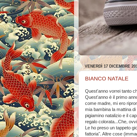
VENERDÌ 17 DICEMBRE 20
BIANCO NATALE
Quest'anno vorrei tanto c
Quest'anno è il primo ann
come madre, mi ero riprom
mia bambina la mattina di na
pigiamino natalizio e il ca
regalo colorata...Che, ovv
Le ho preso un tappeto gioc
fattoria". Altre cose (imm