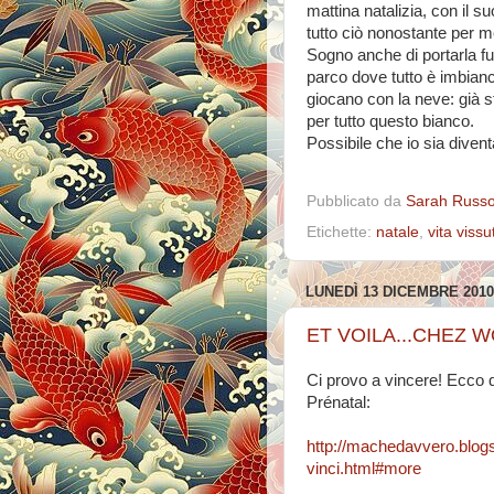
mattina natalizia, con il s
tutto ciò nonostante per me
Sogno anche di portarla fu
parco dove tutto è imbianc
giocano con la neve: già s
per tutto questo bianco.
Possibile che io sia diven
Pubblicato da
Sarah Russ
Etichette:
natale
,
vita vissu
LUNEDÌ 13 DICEMBRE 2010
ET VOILA...CHEZ 
Ci provo a vincere! Ecco q
Prénatal:
http://machedavvero.blo
vinci.html#more