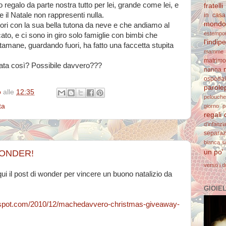
uo regalo da parte nostra tutto per lei, grande come lei, e
fratelli
 il Natale non rappresenti nulla.
in casa
mondo 
ori con la sua bella tutona da neve e che andiamo al
estempo
ato, e ci sono in giro solo famiglie con bimbi che
l'indi
tamane, guardando fuori, ha fatto una faccetta stupita
mamme 
matrimo
tata così? Possibile davvero???
nanna
ospedal
parolep
o
alle
12:35
pelouche
ta
giorno
p
regali 
d'infanzi
separaz
bianca
s
un po'
WONDER!
verso i d
ui il post di wonder per vincere un buono natalizio da
GIOIELL
gspot.com/2010/12/machedavvero-christmas-giveaway-