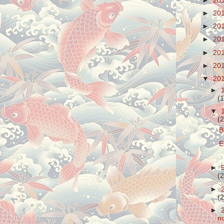
►
20
►
20
►
20
►
20
►
20
►
20
▼
20
►
(1
▼
(2
B
E
►
(2
►
(2
►
n