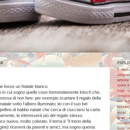
10
PARLIA
3 anni
abbiglia
amore
avere 6
he fosse un Natale bianco.
bugie
c
o in cui sogno quelle cose tremendamente kitsch che,
certezze
essa di non fare: per esempio scartare il regalo della
non richi
tale sotto l'albero illuminato; lei con il suo bel
bizzar
ppellino di babbo natale che cerca di ciucciarsi la carta
disney
iamente, le interesserà più del regalo stesso.
anni 
o nuovo, molto colorato. Il tema è "Il treno della
educazi
agino) riceverà da parenti e amici, ma sogno questa
festa d