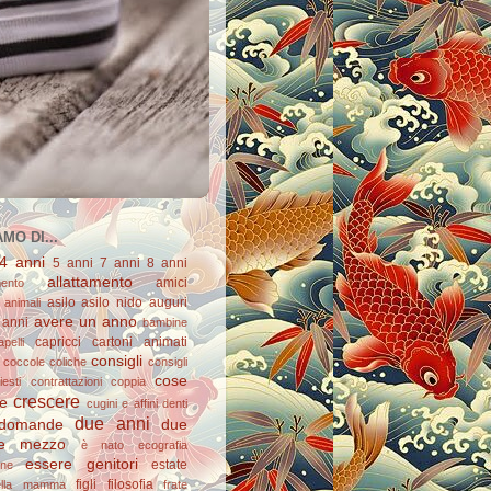
MO DI...
4 anni
5 anni
7 anni
8 anni
allattamento
amici
mento
asilo
asilo nido
auguri
animali
avere un anno
 anni
bambine
capricci
cartoni animati
apelli
consigli
coccole
coliche
consigli
cose
esti
contrattazioni
coppia
crescere
re
cugini e affini
denti
due anni
domande
due
e mezzo
è nato
ecografia
essere genitori
estate
one
figli
filosofia
ella mamma
frate