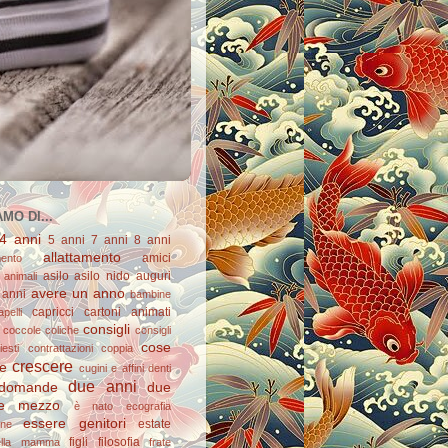
MO DI...
4 anni
5 anni
7 anni
8 anni
allattamento
amici
mento
asilo
asilo nido
auguri
animali
avere un anno
 anni
bambine
capricci
cartoni animati
apelli
consigli
coccole
coliche
consigli
cose
esti
contrattazioni
coppia
crescere
re
cugini e affini
denti
due anni
domande
due
e mezzo
è nato
ecografia
essere genitori
estate
one
figli
filosofia
ella mamma
frate