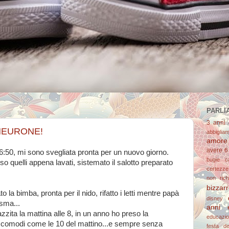
PARLIA
3 anni
NEURONE!
abbiglia
amore
avere 6
 06:50, mi sono svegliata pronta per un nuovo giorno.
bugie
c
teso quelli appena lavati, sistemato il salotto preparato
certezze
non richi
bizzar
 la bimba, pronta per il nido, rifatto i letti mentre papà
disney
asma...
anni 
zzita la mattina alle 8, in un anno ho preso la
educazi
ri comodi come le 10 del mattino...e sempre senza
festa d