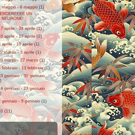
1 maggio - 8 maggio
(1)
ERDEREEEE UN
NEURONE!
17 aprile - 24 aprile
(1)
10 aprile - 17 aprile
(2)
3 aprile - 10 aprile
(1)
27 marzo - 3 aprile
(1)
20 marzo - 27 marzo
(1)
6 febbraio - 13 febbraio
(1)
23 gennaio - 30 gennaio
)
16 gennaio - 23 gennaio
)
2 gennaio - 9 gennaio
(1)
10
(11)