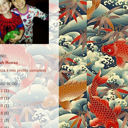
ONO:
ah Russo
zza il mio profilo completo
VIO BLOG
21
(1)
20
(1)
19
(1)
18
(6)
17
(8)