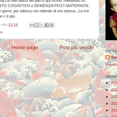
accio due passi nel parco qui vicino, riflettendo su
ENTO COGNITIVO e DEMENZA POST-MATERNITA'.
i giorni, per adesso sto ridendo di me stessa...La me
n c'è più.
o
alle
13:14
ta
Home page
Post più vecchi
CHI S
Sar
Visuali
ARCHI
►
20
►
20
►
20
►
20
►
20