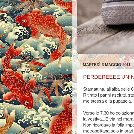
MARTEDÌ 3 MAGGIO 2011
PERDEREEEE UN 
Stamattina, all'alba delle
Ritirato i panni asciutti, s
me stessa e la pupattola.
Verso le 7.30 ho colazionato
la vestiva...E via nel mar
Non ricordavo la folla impa
metropolitana solo in ora