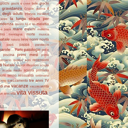
giochi
giochi
giochi e cose belle
gravidanza
il
Grazie
guerra
degli adulti
infanzia
iniziative
la lunga strada per
ranee
pendenza
malattia
lavoro
lui e lei
mare
maschi
e papà
materna
nio
morte
montagna
musica
natale
neve
nonni
novità
natura
i
pappa
papà
parolacce
arole...
patologie
Parto
peli e
primi mesi
piscina
primo
recensioni
uerperio
quattro anni
di Natale
ricordi
riflessioni
scuola
scuola primaria
a
scuola media
ioni
sesso
sessualità
settimana
tre anni
svezzamento
TV
onno
vacanze
 di me
verità
vaccini
vita vissuta
vita
ue anni
I...