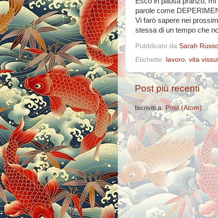
Esco in pausa pranzo, mi f
parole come DEPERIM
Vi farò sapere nei prossim
stessa di un tempo che no
Pubblicato da
Sarah Russ
Etichette:
lavoro
,
vita vissu
Post più recenti
Iscriviti a:
Post (Atom)