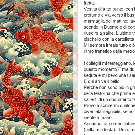
fretta.
Vestita di tutto punto, con
profumo e via verso il bu
marmaglia del mattino: lavo
scendo in Duomo e di cors
riuscire a salire. L'ultimo
pischello con la cartellett
Mi sembra irreale tutto ciò
ritmo frenetico della metro
I colleghi mi festeggiano,
questo momento?" ma dura
seduta e mi bevo una tisan
E qui arriva il bello.
Perché non sono più in gr
bella testolina che prima e
salienti di un documento te
Provo a scrivermi qualche
diventata illeggibile: se n
niente a mano.
Annaspo tra nomenclature s
(nella mia testa)...Devo re