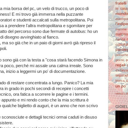
fratelli
 la mia borsa del pc, un velo di trucco, un poco di
in casa
mondo 
siness! E mi trovo già immersa nella puzzante
estempo
ratori e studenti accalcati sulla metropolitana. Poi
l'indi
a a prendere l'altra metropolitana e sgomitare per
mamme 
 tratto del percorso sono due fermate di autobus: ho un
matrimo
a di disegno avvinghiato al fianco.
nanna
, ma so già che in un paio di giorni avrò già ripreso il
ospedal
poli.
parolep
pelouche
 io sono già con la testa a "cosa starà facendo Simona in
giorno
p
regali 
 poco, perché mi assale una calma irreale. Sono
d'infanzi
a, inizio a leggermi un po' di documentazione.
separaz
bianca
s
ado di restare concentrata a lungo. Panico? La mia
un po'
ra in grado in pochi secondi di recepire i concetti
verso i d
cnico, ora fatica a scorrere le pagine e i termini.
 appunto e mi rendo conto che la mia scrittura è
on qualche biglietto di auguri, è un anno che non scrivo
GIOIELL
conosciute e dettagli tecnici ormai caduti in disuso
sistere.