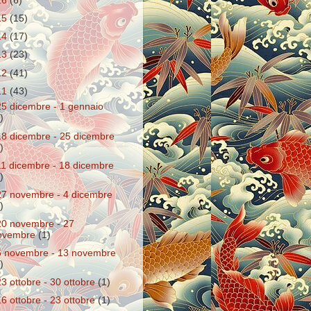
16
(6)
15
(15)
14
(17)
13
(23)
12
(41)
11
(43)
25 dicembre - 1 gennaio
)
18 dicembre - 25 dicembre
)
11 dicembre - 18 dicembre
)
27 novembre - 4 dicembre
)
20 novembre - 27
ovembre
(1)
6 novembre - 13 novembre
)
23 ottobre - 30 ottobre
(1)
16 ottobre - 23 ottobre
(1)