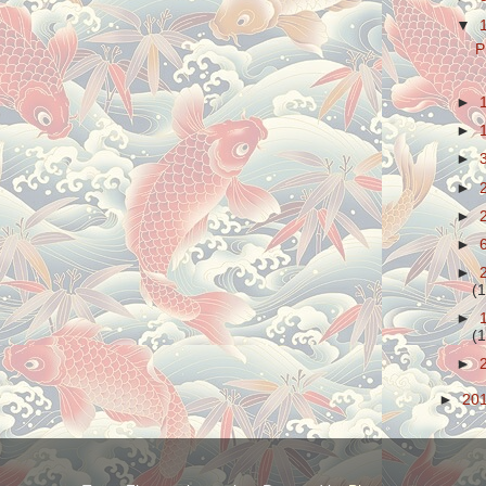
▼
P
►
►
►
►
►
►
►
(1
►
(1
►
►
20