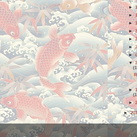
►
►
►
►
►
►
►
▼
(1
R
►
(1
►
►
20