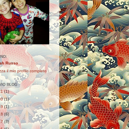
ONO:
ah Russo
zza il mio profilo completo
VIO BLOG
21
(1)
20
(1)
19
(1)
18
(6)
17
(8)