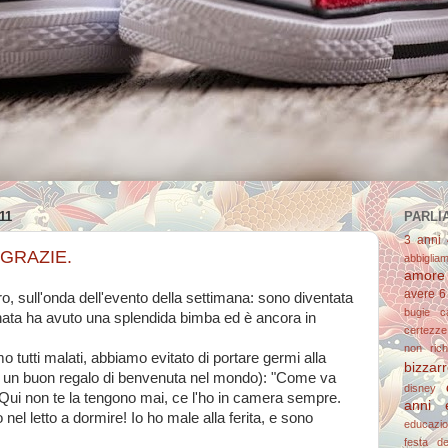
11
PARLIA
3 anni
 GRAZIE.
abbiglia
amore
avere 6
, sull'onda dell'evento della settimana: sono diventata
bugie
c
ata ha avuto una splendida bimba ed è ancora in
certezze
non richi
o tutti malati, abbiamo evitato di portare germi alla
bizzar
 un buon regalo di benvenuta nel mondo): "Come va
disney
..Qui non te la tengono mai, ce l'ho in camera sempre.
anni 
el letto a dormire! Io ho male alla ferita, e sono
educazi
festa d