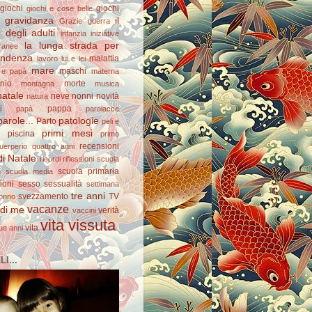
giochi
giochi
giochi e cose belle
gravidanza
il
Grazie
guerra
degli adulti
infanzia
iniziative
la lunga strada per
ranee
pendenza
malattia
lavoro
lui e lei
mare
maschi
e papà
materna
nio
morte
montagna
musica
natale
neve
nonni
novità
natura
i
pappa
papà
parolacce
arole...
patologie
Parto
peli e
primi mesi
piscina
primo
recensioni
uerperio
quattro anni
di Natale
ricordi
riflessioni
scuola
scuola primaria
a
scuola media
ioni
sesso
sessualità
settimana
tre anni
svezzamento
TV
onno
vacanze
 di me
verità
vaccini
vita vissuta
vita
ue anni
I...