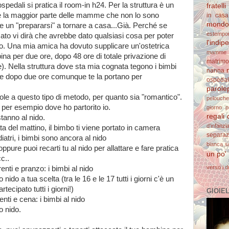
spedali si pratica il room-in h24. Per la struttura è un
fratelli
e la maggior parte delle mamme che non lo sono
in casa
mondo 
 un "prepararsi" a tornare a casa...Già. Perché se
estempo
to vi dirà che avrebbe dato qualsiasi cosa per poter
l'indi
to. Una mia amica ha dovuto supplicare un'ostetrica
mamme 
na per due ore, dopo 48 ore di totale privazione di
matrimo
e). Nella struttura dove sta mia cognata tegono i bimbi
nanna
e e dopo due ore comunque te la portano per
ospedal
parolep
le a questo tipo di metodo, per quanto sia "romantico".
pelouche
, per esempio dove ho partorito io.
giorno
p
regali 
tanno al nido.
d'infanzi
a del mattino, il bimbo ti viene portato in camera
separaz
diatri, i bimbi sono ancora al nido
bianca
s
ppure puoi recarti tu al nido per allattare e fare pratica
un po'
c..
verso i d
enti e pranzo: i bimbi al nido
nido a tua scelta (tra le 16 e le 17 tutti i giorni c'è un
tecipato tutti i giorni!)
GIOIELL
enti e cena: i bimbi al nido
o nido.