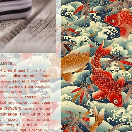
MO DI...
4 anni
5 anni
7 anni
8 anni
allattamento
amici
mento
asilo
asilo nido
auguri
animali
avere un anno
 anni
bambine
capricci
cartoni animati
apelli
consigli
coccole
coliche
consigli
cose
esti
contrattazioni
coppia
crescere
re
cugini e affini
denti
due anni
domande
due
e mezzo
è nato
ecografia
essere genitori
estate
one
figli
filosofia
ella mamma
frate