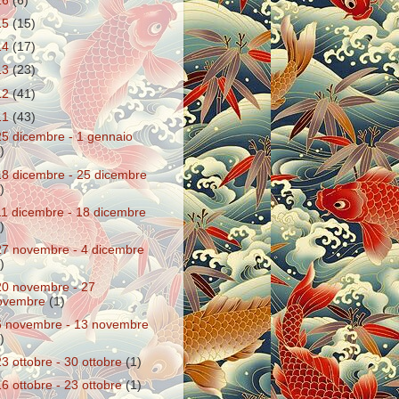
16
(6)
15
(15)
14
(17)
13
(23)
12
(41)
11
(43)
25 dicembre - 1 gennaio
)
18 dicembre - 25 dicembre
)
11 dicembre - 18 dicembre
)
27 novembre - 4 dicembre
)
20 novembre - 27
ovembre
(1)
6 novembre - 13 novembre
)
23 ottobre - 30 ottobre
(1)
16 ottobre - 23 ottobre
(1)