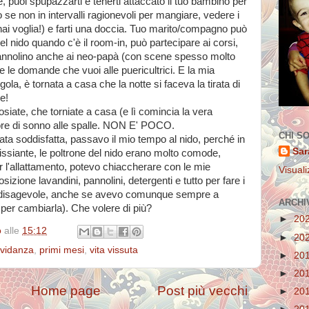
e, puoi spupazzarti e tenerti attaccato il tuo bambino per
 se non in intervalli ragionevoli per mangiare, vedere i
ai voglia!) e farti una doccia. Tuo marito/compagno può
l nido quando c'è il room-in, può partecipare ai corsi,
pannolino anche ai neo-papà (con scene spesso molto
e le domande che vuoi alle puericultrici. E la mia
la, è tornata a casa che la notte si faceva la tirata di
e!
posiate, che torniate a casa (e lì comincia la vera
ore di sonno alle spalle. NON E' POCO.
CHI S
tata soddisfatta, passavo il mio tempo al nido, perché in
Sar
ssiante, le poltrone del nido erano molto comode,
er l'allattamento, potevo chiaccherare con le mie
Visuali
zione lavandini, pannolini, detergenti e tutto per fare i
 disagevole, anche se avevo comunque sempre a
ARCHI
 per cambiarla). Che volere di più?
►
20
o
alle
15:12
►
20
vidanza
,
primi mesi
,
vita vissuta
►
20
►
20
Home page
Post più vecchi
►
20