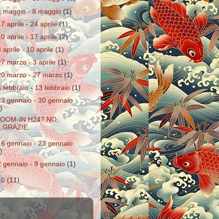
1 maggio - 8 maggio
(1)
17 aprile - 24 aprile
(1)
10 aprile - 17 aprile
(2)
3 aprile - 10 aprile
(1)
27 marzo - 3 aprile
(1)
20 marzo - 27 marzo
(1)
6 febbraio - 13 febbraio
(1)
23 gennaio - 30 gennaio
)
OOM-IN H24? NO,
GRAZIE.
16 gennaio - 23 gennaio
)
2 gennaio - 9 gennaio
(1)
10
(11)