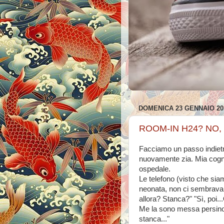
DOMENICA 23 GENNAIO 20
ROOM-IN H24? NO,
Facciamo un passo indietro
nuovamente zia. Mia cogn
ospedale.
Le telefono (visto che siam
neonata, non ci sembrava
allora? Stanca?" "Sì, poi.
Me la sono messa persino n
stanca..."