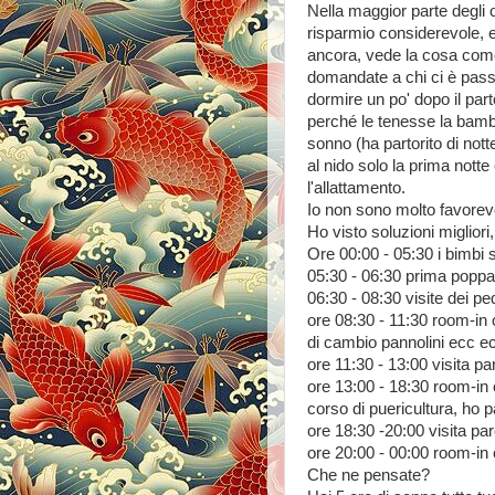
Nella maggior parte degli o
risparmio considerevole, 
ancora, vede la cosa come
domandate a chi ci è passa
dormire un po' dopo il par
perché le tenesse la bambi
sonno (ha partorito di nott
al nido solo la prima nott
l'allattamento.
Io non sono molto favorevo
Ho visto soluzioni migliori
Ore 00:00 - 05:30 i bimbi s
05:30 - 06:30 prima poppat
06:30 - 08:30 visite dei pe
ore 08:30 - 11:30 room-in o
di cambio pannolini ecc ec
ore 11:30 - 13:00 visita par
ore 13:00 - 18:30 room-in o 
corso di puericultura, ho par
ore 18:30 -20:00 visita par
ore 20:00 - 00:00 room-in 
Che ne pensate?