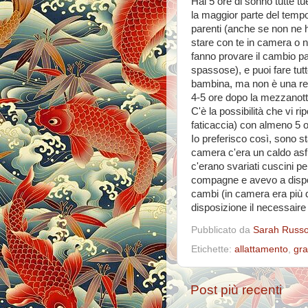
Hai 5 ore di sonno tutte tu
la maggior parte del tempo
parenti (anche se non ne h
stare con te in camera o ne
fanno provare il cambio 
spassose), e puoi fare tutt
bambina, ma non è una rego
4-5 ore dopo la mezzanott
C'è la possibilità che vi ri
faticaccia) con almeno 5 
Io preferisco così, sono s
camera c'era un caldo asfi
c'erano svariati cuscini p
compagne e avevo a disposi
cambi (in camera era più
disposizione il necessaire
Pubblicato da
Sarah Russ
Etichette:
allattamento
,
gra
Post più recenti