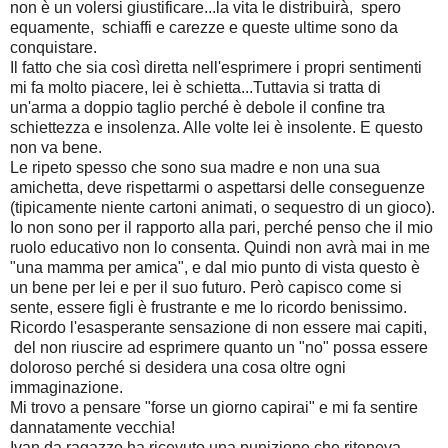
non è un volersi giustificare...la vita le distribuirà, spero
equamente, schiaffi e carezze e queste ultime sono da
conquistare.
Il fatto che sia così diretta nell'esprimere i propri sentimenti
mi fa molto piacere, lei è schietta...Tuttavia si tratta di
un'arma a doppio taglio perché è debole il confine tra
schiettezza e insolenza. Alle volte lei è insolente. E questo
non va bene.
Le ripeto spesso che sono sua madre e non una sua
amichetta, deve rispettarmi o aspettarsi delle conseguenze
(tipicamente niente cartoni animati, o sequestro di un gioco).
Io non sono per il rapporto alla pari, perché penso che il mio
ruolo educativo non lo consenta. Quindi non avrà mai in me
"una mamma per amica", e dal mio punto di vista questo è
un bene per lei e per il suo futuro. Però capisco come si
sente, essere figli è frustrante e me lo ricordo benissimo.
Ricordo l'esasperante sensazione di non essere mai capiti,
del non riuscire ad esprimere quanto un "no" possa essere
doloroso perché si desidera una cosa oltre ogni
immaginazione.
Mi trovo a pensare "forse un giorno capirai" e mi fa sentire
dannatamente vecchia!
Ivan da ragazzo ha ricevuto una punizione che riteneva