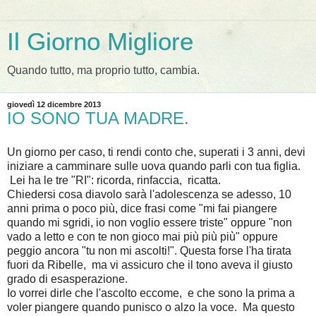
Il Giorno Migliore
Quando tutto, ma proprio tutto, cambia.
giovedì 12 dicembre 2013
IO SONO TUA MADRE.
Un giorno per caso, ti rendi conto che, superati i 3 anni, devi
iniziare a camminare sulle uova quando parli con tua figlia.
Lei ha le tre "RI": ricorda, rinfaccia, ricatta.
Chiedersi cosa diavolo sarà l'adolescenza se adesso, 10
anni prima o poco più, dice frasi come "mi fai piangere
quando mi sgridi, io non voglio essere triste" oppure "non
vado a letto e con te non gioco mai più più più" oppure
peggio ancora "tu non mi ascolti!". Questa forse l'ha tirata
fuori da Ribelle, ma vi assicuro che il tono aveva il giusto
grado di esasperazione.
Io vorrei dirle che l'ascolto eccome, e che sono la prima a
voler piangere quando punisco o alzo la voce. Ma questo