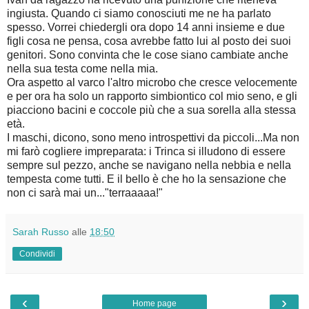
ingiusta. Quando ci siamo conosciuti me ne ha parlato
spesso. Vorrei chiedergli ora dopo 14 anni insieme e due
figli cosa ne pensa, cosa avrebbe fatto lui al posto dei suoi
genitori. Sono convinta che le cose siano cambiate anche
nella sua testa come nella mia.
Ora aspetto al varco l'altro microbo che cresce velocemente
e per ora ha solo un rapporto simbiontico col mio seno, e gli
piacciono bacini e coccole più che a sua sorella alla stessa
età.
I maschi, dicono, sono meno introspettivi da piccoli...Ma non
mi farò cogliere impreparata: i Trinca si illudono di essere
sempre sul pezzo, anche se navigano nella nebbia e nella
tempesta come tutti. E il bello è che ho la sensazione che
non ci sarà mai un..."terraaaaa!"
Sarah Russo
alle
18:50
Condividi
‹
›
Home page