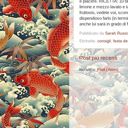
e piacere. RICETTA: 10 taz
limone e mezzo lavato e ta
fruttosio, vedete voi, scon
dispendioso farlo (in term
anche lui sarà in grado di 
Pubblicato da
Sarah Russ
Etichette:
consigli
,
festa d
Post più recenti
Iscriviti a:
Post (Atom)