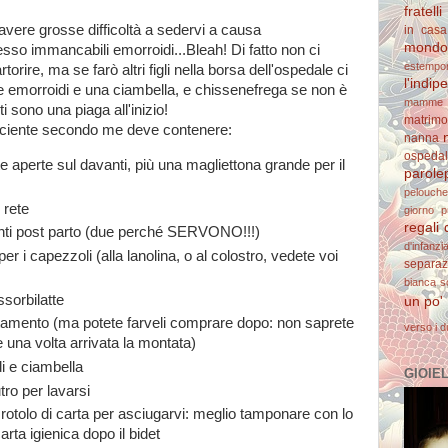
fratelli
avere grosse difficoltà a sedervi a causa
in casa
mondo 
esso immancabili emorroidi...Bleah! Di fatto non ci
estempo
orire, ma se farò altri figli nella borsa dell'ospedale ci
l'indi
e emorroidi e una ciambella, e chissenefrega se non è
mamme 
i sono una piaga all'inizio!
matrimo
ficiente secondo me deve contenere:
nanna
ospedal
 aperte sul davanti, più una magliettona grande per il
parolep
pelouche
 rete
giorno
p
regali 
nti post parto (due perché SERVONO!!!)
d'infanzi
r i capezzoli (alla lanolina, o al colostro, vedete voi
separaz
bianca
s
sorbilatte
un po'
attamento (ma potete farveli comprare dopo: non saprete
verso i d
 una volta arrivata la montata)
i e ciambella
GIOIELL
o per lavarsi
 rotolo di carta per asciugarvi: meglio tamponare con lo
rta igienica dopo il bidet