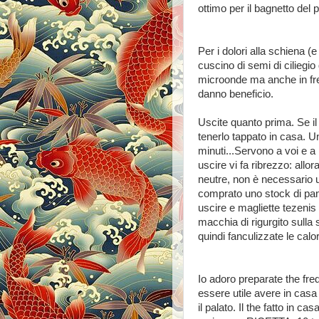
ottimo per il bagnetto del 
Per i dolori alla schiena (e 
cuscino di semi di ciliegio
microonde ma anche in fre
danno beneficio.
Uscite quanto prima. Se i
tenerlo tappato in casa. Un
minuti...Servono a voi e a 
uscire vi fa ribrezzo: all
neutre, non è necessario u
comprato uno stock di pan
uscire e magliette tezenis 
macchia di rigurgito sulla 
quindi fanculizzate le calor
Io adoro preparate the fre
essere utile avere in cas
il palato. Il the fatto in