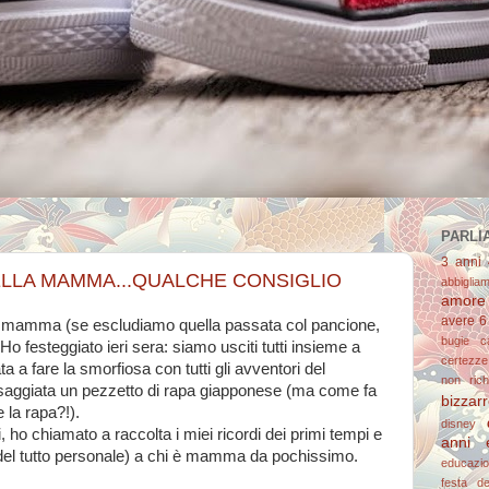
PARLIA
3 anni
ELLA MAMMA...QUALCHE CONSIGLIO
abbiglia
amore
avere 6
la mamma (se escludiamo quella passata col pancione,
bugie
c
o festeggiato ieri sera: siamo usciti tutti insieme a
certezze
ta a fare la smorfiosa con tutti gli avventori del
non richi
assaggiata un pezzetto di rapa giapponese (ma come fa
bizzar
 la rapa?!).
disney
, ho chiamato a raccolta i miei ricordi dei primi tempi e
anni 
(del tutto personale) a chi è mamma da pochissimo.
educazi
festa d