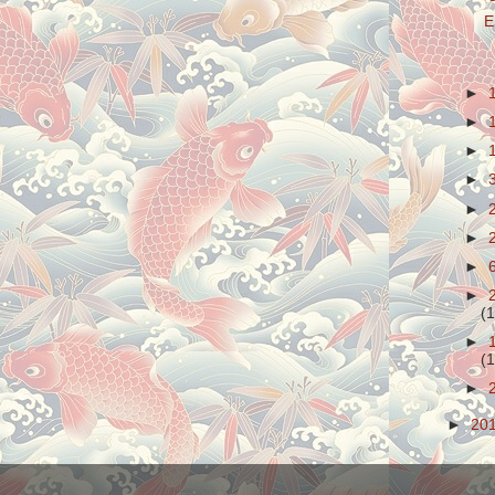
E
►
►
►
►
►
►
►
►
(1
►
(1
►
►
20