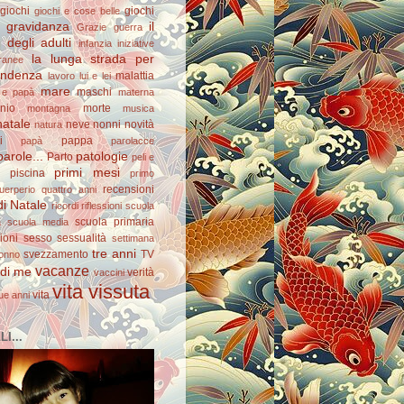
giochi
giochi
giochi e cose belle
gravidanza
il
Grazie
guerra
degli adulti
infanzia
iniziative
la lunga strada per
ranee
pendenza
malattia
lavoro
lui e lei
mare
maschi
e papà
materna
nio
morte
montagna
musica
natale
neve
nonni
novità
natura
i
pappa
papà
parolacce
arole...
patologie
Parto
peli e
primi mesi
piscina
primo
recensioni
uerperio
quattro anni
di Natale
ricordi
riflessioni
scuola
scuola primaria
a
scuola media
ioni
sesso
sessualità
settimana
tre anni
svezzamento
TV
onno
vacanze
 di me
verità
vaccini
vita vissuta
vita
ue anni
I...