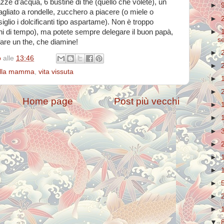
ze d'acqua, 6 bustine di the (quello che volete), un
►
gliato a rondelle, zucchero a piacere (o miele o
►
siglio i dolcificanti tipo aspartame). Non è troppo
►
ini di tempo), ma potete sempre delegare il buon papà,
s
fare un the, che diamine!
►
o
alle
13:46
►
ella mamma
,
vita vissuta
►
►
Home page
Post più vecchi
►
►
►
3
►
►
►
►
►
►
▼