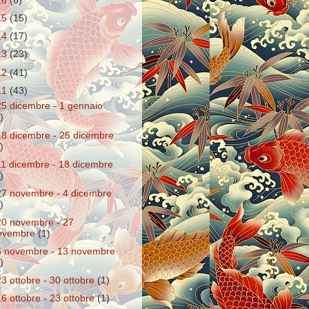
16
(6)
15
(15)
14
(17)
13
(23)
12
(41)
11
(43)
25 dicembre - 1 gennaio
)
18 dicembre - 25 dicembre
)
11 dicembre - 18 dicembre
)
27 novembre - 4 dicembre
)
20 novembre - 27
ovembre
(1)
6 novembre - 13 novembre
)
23 ottobre - 30 ottobre
(1)
16 ottobre - 23 ottobre
(1)