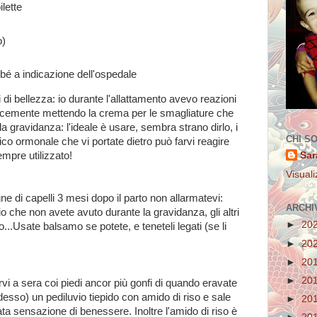
ilette
o)
bé a indicazione dell'ospedale
 di bellezza: io durante l'allattamento avevo reazioni
icemente mettendo la crema per le smagliature che
a gravidanza: l'ideale è usare, sembra strano dirlo, i
CHI S
rico ormonale che vi portate dietro può farvi reagire
Sar
pre utilizzato!
Visuali
 di capelli 3 mesi dopo il parto non allarmatevi:
ARCHI
o che non avete avuto durante la gravidanza, gli altri
►
20
..Usate balsamo se potete, e teneteli legati (se li
►
20
►
20
►
20
rvi a sera coi piedi ancor più gonfi di quando eravate
desso) un pediluvio tiepido con amido di riso e sale
►
20
a sensazione di benessere. Inoltre l'amido di riso è