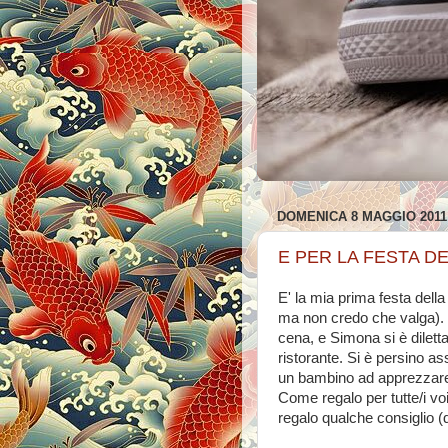
DOMENICA 8 MAGGIO 2011
E PER LA FESTA D
E' la mia prima festa del
ma non credo che valga). H
cena, e Simona si è diletta
ristorante. Si è persino 
un bambino ad apprezzare
Come regalo per tutte/i voi
regalo qualche consiglio 