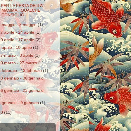
 PER LA FESTA DELLA
MAMMA...QUALCHE
CONSIGLIO
1 maggio - 8 maggio
(1)
17 aprile - 24 aprile
(1)
10 aprile - 17 aprile
(2)
3 aprile - 10 aprile
(1)
27 marzo - 3 aprile
(1)
20 marzo - 27 marzo
(1)
6 febbraio - 13 febbraio
(1)
23 gennaio - 30 gennaio
)
16 gennaio - 23 gennaio
)
2 gennaio - 9 gennaio
(1)
10
(11)