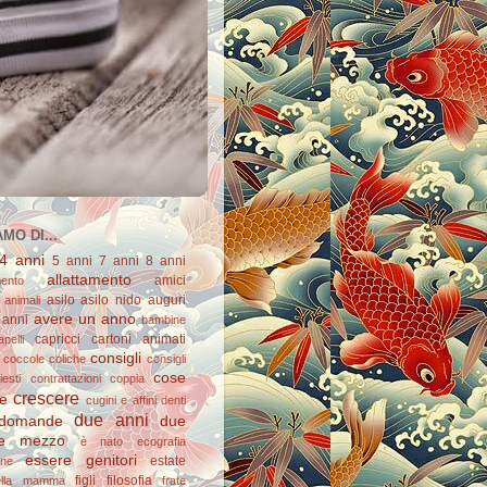
MO DI...
4 anni
5 anni
7 anni
8 anni
allattamento
amici
mento
asilo
asilo nido
auguri
animali
avere un anno
 anni
bambine
capricci
cartoni animati
apelli
consigli
coccole
coliche
consigli
cose
esti
contrattazioni
coppia
crescere
re
cugini e affini
denti
due anni
domande
due
e mezzo
è nato
ecografia
essere genitori
estate
one
figli
filosofia
ella mamma
frate