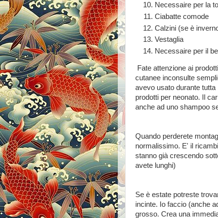
Necessaire per la to
Ciabatte comode
Calzini (se è invern
Vestaglia
Necessaire per il be
Fate attenzione ai prodotti
cutanee inconsulte sempl
avevo usato durante tutta l
prodotti per neonato. Il ca
anche ad uno shampoo sem
Quando perderete montagne
normalissimo. E' il ricambi
stanno già crescendo sotto.
avete lunghi)
Se è estate potreste trova
incinte. Io faccio (anche a
grosso. Crea una immediat