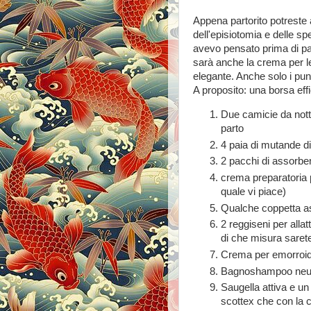
Appena partorito potreste 
dell'episiotomia e delle sp
avevo pensato prima di part
sarà anche la crema per l
elegante. Anche solo i punt
A proposito: una borsa ef
Due camicie da notte
parto
4 paia di mutande di
2 pacchi di assorbe
crema preparatoria pe
quale vi piace)
Qualche coppetta as
2 reggiseni per all
di che misura sarete
Crema per emorroid
Bagnoshampoo neutr
Saugella attiva e un
scottex che con la ca