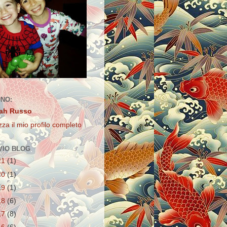
ONO:
ah Russo
zza il mio profilo completo
VIO BLOG
21
(1)
20
(1)
19
(1)
18
(6)
17
(8)