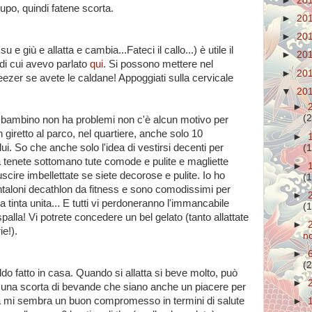
►
20
pupo, quindi fatene scorta.
►
20
►
20
su e giù e allatta e cambia...Fateci il callo...) è utile il
►
20
 di cui avevo parlato
qui
. Si possono mettere nel
►
20
ezer se avete le caldane! Appoggiati sulla cervicale
▼
20
►
(2
l bambino non ha problemi non c'è alcun motivo per
 giretto al parco, nel quartiere, anche solo 10
►
lui. So che anche solo l'idea di vestirsi decenti per
(1
ora tenete sottomano tute comode e pulite e magliette
►
scire imbellettate se siete decorose e pulite. Io ho
(1
taloni decathlon da fitness e sono comodissimi per
►
a tinta unita... E tutti vi perdoneranno l'immancabile
(1
spalla! Vi potrete concedere un bel gelato (tanto allattate
►
ie!).
n
►
(2
ddo fatto in casa. Quando si allatta si beve molto, può
►
a una scorta di bevande che siano anche un piacere per
 casa mi sembra un buon compromesso in termini di salute
►